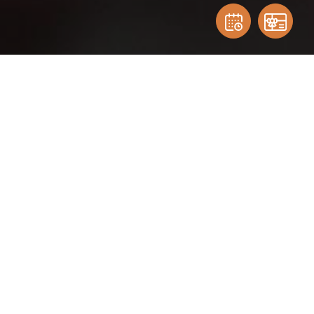
ABOUT OUR ACTIVITIES
Are you a group of friends, colleagues, friends or family
members looking for an activity at a prime location in the
north of the country? At De Drie Gezusters, you've come
to the right place. Whether it's a delicious tasting,
unforgettable workshop or any other activity, the Drie
Gezusters will ensure an unforgettable day!