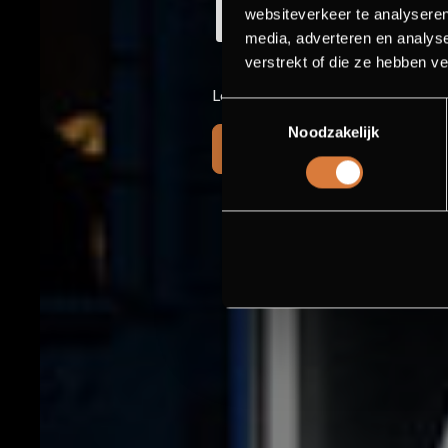
ESCAPE H
websiteverkeer te analyseren
media, adverteren en analys
verstrekt of die ze hebben v
Looking for excitement and thrills?
Toestemmingsselectie
Noodzakelijk
BOOK PACKAGE