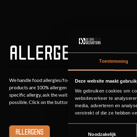
ALLERGENS
Toestemming
We handle food allergies/food intolerance very carefully. We
Deze website maakt gebruik
products are 100% allergen free. The dishes can always contain
We gebruiken cookies om cont
specific allergy, ask the waiter. They can tell you more about 
websiteverkeer te analyseren
possible. Click on the button to open the allergen card.
media, adverteren en analys
verstrekt of die ze hebben v
Toestemmingsselectie
ALLERGENS
Noodzakelijk