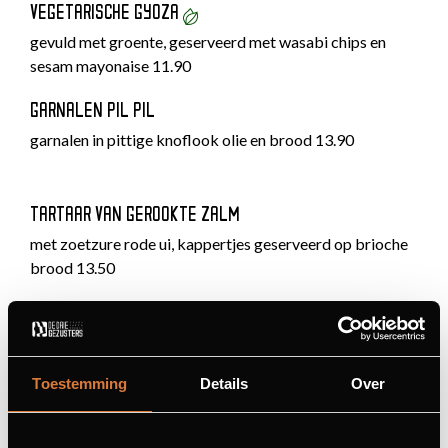
VEGETARISCHE GYOZA
gevuld met groente, geserveerd met wasabi chips en
sesam mayonaise 11.90
GARNALEN PIL PIL
garnalen in pittige knoflook olie en brood 13.90
TARTAAR VAN GEROOKTE ZALM
met zoetzure rode ui, kappertjes geserveerd op brioche
brood 13.50
STEAK TARTAAR
met een eierbal en piccalilymayonaise 14.50
Toestemming
Details
Over
BURRATA
met geroosterde tomaten, balsamico en geroosterd
stokbrood 12.50