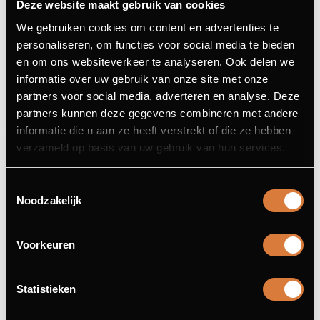
Deze website maakt gebruik van cookies
We gebruiken cookies om content en advertenties te
personaliseren, om functies voor social media te bieden
en om ons websiteverkeer te analyseren. Ook delen we
informatie over uw gebruik van onze site met onze
OM TE DELEN
partners voor social media, adverteren en analyse. Deze
partners kunnen deze gegevens combineren met andere
informatie die u aan ze heeft verstrekt of die ze hebben
BROOD MET SMEERSELS
verzameld op basis van uw gebruik van hun services.
met alioli, kruidenboter en truffelmayonaise 6.90
Toestemmingsselectie
FLAMMKUCHEN ORIGINEEL
Noodzakelijk
Emmentaler kaas, zure room, spek en prei 13.50
Voorkeuren
FLAMMKUCHEN GEITENKAAS
walnoten en balsamicostroop 14.50
Statistieken