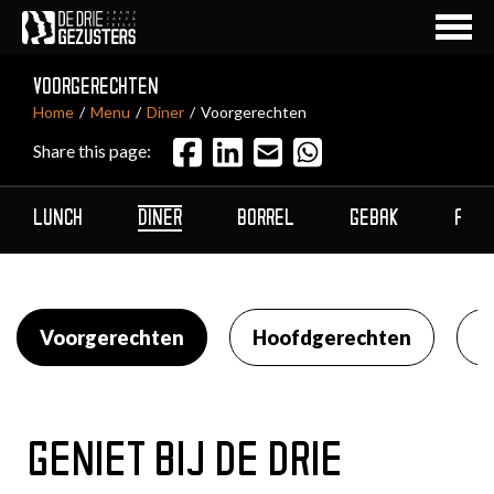
VOORGERECHTEN
Home
Menu
Diner
Voorgerechten
Share this page:
LUNCH
DINER
BORREL
GEBAK
ALL
Voorgerechten
Hoofdgerechten
N
GENIET BIJ DE DRIE