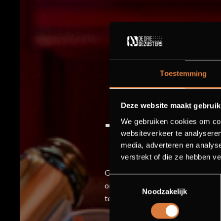
Toestemming
Deze website maakt gebruik
We gebruiken cookies om cont
THE WILD
websiteverkeer te analyseren
media, adverteren en analys
verstrekt of die ze hebben v
Geniet 7 t/m 10 januari voorafgaan
Toestemmingsselectie
onderstaande overheerlijke arrang
Noodzakelijk
te komen. Bekijk hieronder alle a